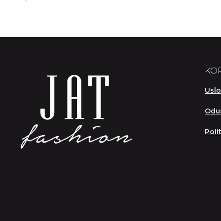
KOR
Uslo
Odus
Poli