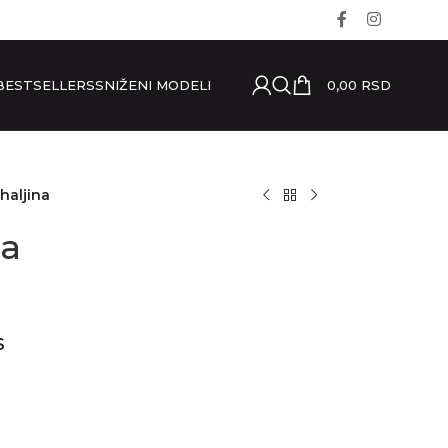
0,00
RSD
BESTSELLERS
SNIŽENI MODELI
haljina
na
S