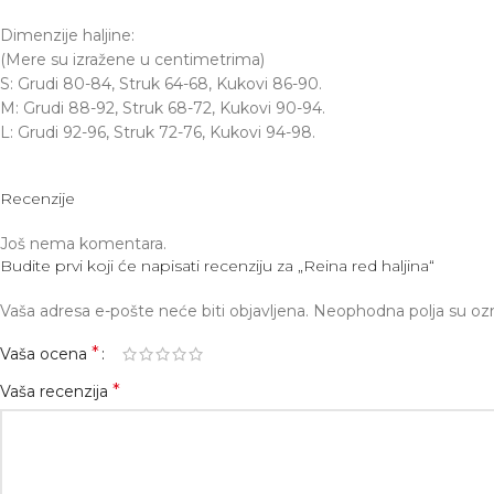
Dimenzije haljine:
(Mere su izražene u centimetrima)
S: Grudi 80-84, Struk 64-68, Kukovi 86-90.
M: Grudi 88-92, Struk 68-72, Kukovi 90-94.
L: Grudi 92-96, Struk 72-76, Kukovi 94-98.
Recenzije
Još nema komentara.
Budite prvi koji će napisati recenziju za „Reina red haljina“
Vaša adresa e-pošte neće biti objavljena.
Neophodna polja su o
*
Vaša ocena
*
Vaša recenzija