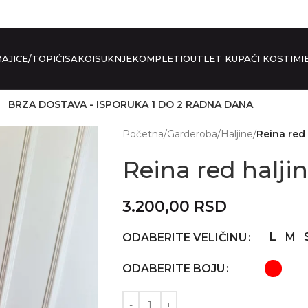
AJICE/TOPIĆI
SAKOI
SUKNJE
KOMPLETI
OUTLET KUPAĆI KOSTIMI
BRZA DOSTAVA - ISPORUKA 1 DO 2 RADNA DANA
Početna
/
Garderoba
/
Haljine
/
Reina red 
Reina red halji
3.200,00
RSD
L
M
ODABERITE VELIČINU
ODABERITE BOJU