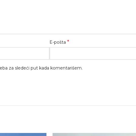
*
E-pošta
eba za sledeći put kada komentarišem.