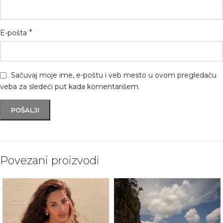
*
E-pošta
Sačuvaj moje ime, e-poštu i veb mesto u ovom pregledaču
veba za sledeći put kada komentarišem.
Povezani proizvodi