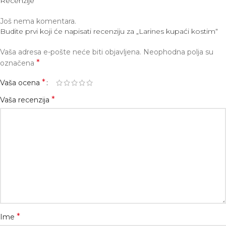
Recenzije
Još nema komentara.
Budite prvi koji će napisati recenziju za „Larines kupaći kostim“
Vaša adresa e-pošte neće biti objavljena.
Neophodna polja su
*
označena
*
Vaša ocena
*
Vaša recenzija
*
Ime