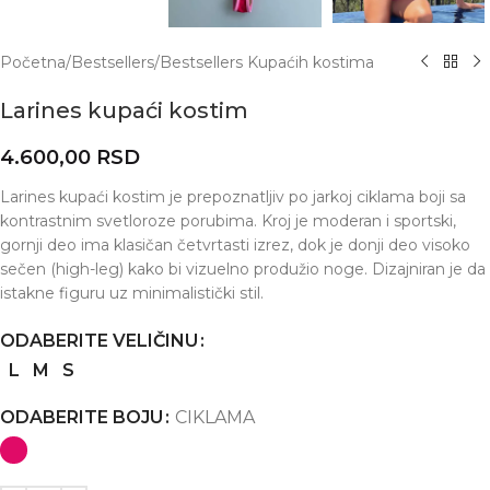
Početna
/
Bestsellers
/
Bestsellers Kupaćih kostima
Larines kupaći kostim
4.600,00
RSD
Larines kupaći kostim je prepoznatljiv po jarkoj ciklama boji sa
kontrastnim svetloroze porubima. Kroj je moderan i sportski,
gornji deo ima klasičan četvrtasti izrez, dok je donji deo visoko
sečen (high-leg) kako bi vizuelno produžio noge. Dizajniran je da
istakne figuru uz minimalistički stil.
ODABERITE VELIČINU
L
M
S
ODABERITE BOJU
CIKLAMA